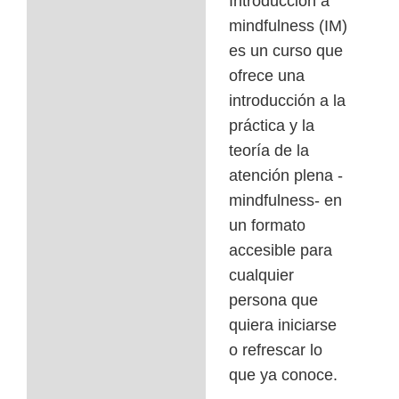
Introducción a
mindfulness (IM)
Qué incluye
es un curso que
ofrece una
Cuándo
introducción a la
Para quién
práctica y la
teoría de la
Requisitos de
atención plena -
Acceso
mindfulness- en
un formato
Profesora
accesible para
cualquier
Certificado de
persona que
asistencia
quiera iniciarse
Política de
o refrescar lo
cancelación y pago
que ya conoce.