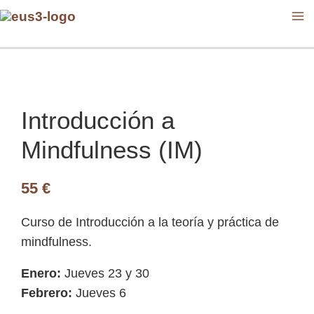
Ir
MA
al
M
contenido
Introducción
a
Mindfulness
Introducción a
(IM)
cantidad
Mindfulness (IM)
55
€
Curso de Introducción a la teoría y práctica de
mindfulness.
Enero:
Jueves 23 y 30
Febrero:
Jueves 6