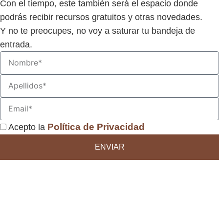
Con el tiempo, este también será el espacio donde
podrás recibir recursos gratuitos y otras novedades.
Y no te preocupes, no voy a saturar tu bandeja de
entrada.
N
o
A
m
p
b
E
e
r
m
l
e
P
Política de Privacidad
Acepto la
a
l
r
i
ENVIAR
i
i
l
d
v
o
a
s
c
i