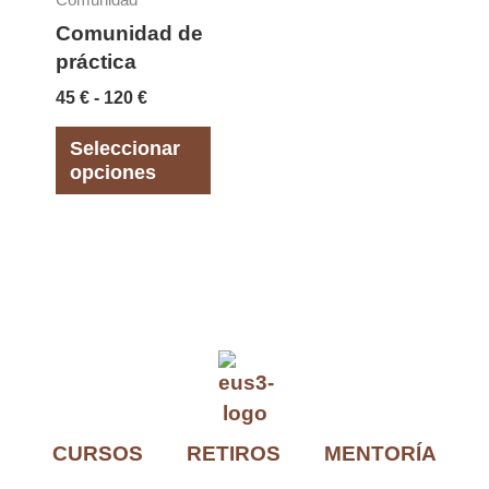
Comunidad
45 €
múltiples
Comunidad de
hasta
variantes.
120 €
práctica
Las
45
€
-
120
€
opciones
se
Seleccionar
opciones
pueden
elegir
en
la
página
de
producto
CURSOS
RETIROS
MENTORÍA