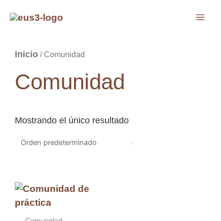
Ir
MAI
al
ME
contenido
Inicio
/ Comunidad
LTERNAR
Comunidad
LTERNAR
ENÚ
ENÚ
Mostrando el único resultado
Rango
Este
de
producto
precios:
tiene
desde