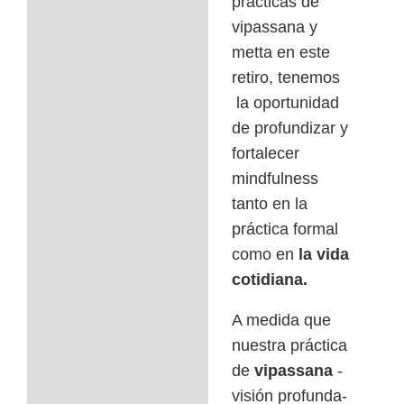
prácticas de
Qué incluye
vipassana y
metta en este
Cuándo
retiro, tenemos
Para quién
la oportunidad
de profundizar y
Lugar
fortalecer
mindfulness
Agenda
tanto en la
práctica formal
Notas importantes
como en
la vida
Profesoras
cotidiana.
Política de
A medida que
cancelación y pago
nuestra práctica
de
vipassana
-
Consentimientos
visión profunda-