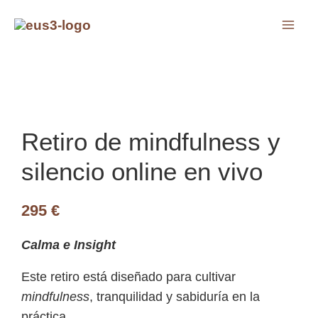
Ir
MAI
al
ME
contenido
LTERNAR
LTERNAR
Retiro de mindfulness y
ENÚ
silencio online en vivo
ENÚ
295
€
Calma e Insight
Este retiro está diseñado para cultivar
mindfulness
, tranquilidad y sabiduría en la
práctica.