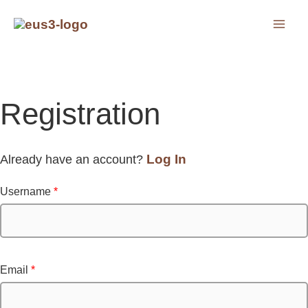
Ir
MAI
al
ME
contenido
LTERNAR
Registration
LTERNAR
ENÚ
Log In
Already have an account?
ENÚ
Username
*
Email
*