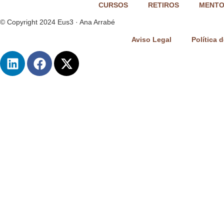
CURSOS
RETIROS
MENTO
© Copyright 2024 Eus3 · Ana Arrabé
Aviso Legal
Política 
L
F
X
i
a
-
n
c
t
k
e
w
e
b
i
d
o
t
i
o
t
n
k
e
r